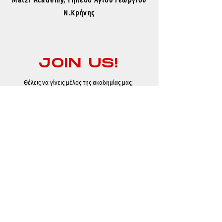
Matzi Academy, Γήπεδο Αγίου Γεωργίου
Ν.Κρήνης
JOIN US!
Θέλεις να γίνεις μέλος της ακαδημίας μας;
Συμπλήρωσε την φόρμα αθλητή!
ΓΙΝΕ ΜΕΛΟΣ
NEWSLETTER
Κάνε εγγραφή για όλα τα νέα της ακαδημίας μας!